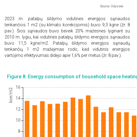
Source: Odyssee
2023 m. patalpų šildymo vidutinės energijos sąnaudos
tenkančios 1 m2 (su klimato korekcijomis) buvo 9,3 kgne (žr. 8
pav.). Šios sąnaudos buvo beveik 20% mažesnės lyginant su
2010 m. lygiu, kai vidutinės patalpų šildymo energijos sąnaudos
buvo 11,5 kgne/m2. Patalpų šildymo energijos sąnaudų
tenkančių 1 m2 mažėjimas rodo, kad vidutinis energijos
vartojimo efektyvumas didėjo apie 1,6% per metus (žr. 8 pav.).
Figure 8: Energy consumption of household space heating
16
koe/m2
14
12
10
8