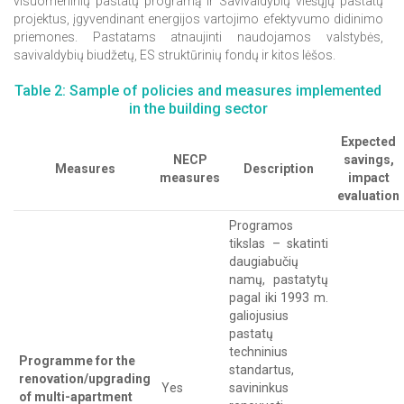
visuomeninių pastatų programą ir Savivaldybių viešųjų pastatų
projektus, įgyvendinant energijos vartojimo efektyvumo didinimo
priemones. Pastatams atnaujinti naudojamos valstybės,
savivaldybių biudžetų, ES struktūrinių fondų ir kitos lėšos.
Table 2: Sample of policies and measures implemented
in the building sector
Expected
NECP
savings,
Measures
Description
measures
impact
evaluation
Programos
tikslas – skatinti
daugiabučių
namų, pastatytų
pagal iki 1993 m.
galiojusius
pastatų
techninius
Programme for the
standartus,
renovation/upgrading
Yes
savininkus
of multi-apartment