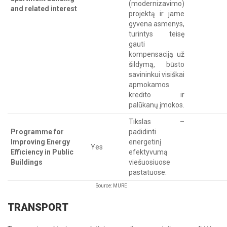
(modernizavimo)
and related interest
projektą ir jame
gyvena asmenys,
turintys teisę
gauti
kompensaciją už
šildymą, būsto
savininkui visiškai
apmokamos
kredito ir
palūkanų įmokos.
Tikslas –
Programme for
padidinti
Improving Energy
energetinį
Yes
Efficiency in Public
efektyvumą
Buildings
viešuosiuose
pastatuose.
Source: MURE
TRANSPORT