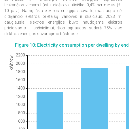
tenkančios vienam būstui didėjo vidutiniškai 0,4% per metus (žr.
10 pav.). Namų ūkių elektros energijos suvartojimas augo dėl
didėjančio elektros prietaisų įvairovės ir skaičiaus. 2023 m.
daugiausiai elektros energijos buvo naudojama elektros
prietaisams ir apšvietimui, šios sąnaudos sudarė 75% viso
elektros energijos suvartojimo būstuose.
Figure 10: Electricity consumption per dwelling by end
2200
kWh/dw
2000
1800
1600
1400
1200
1000
800
600