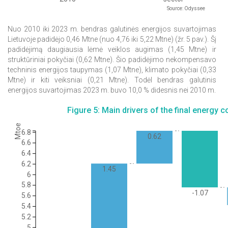
Source: Odyssee
Nuo 2010 iki 2023 m. bendras galutinės energijos suvartojimas
Lietuvoje padidėjo 0,46 Mtne (nuo 4,76 iki 5,22 Mtne) (žr. 5 pav.). Šį
padidėjimą daugiausia lėmė veiklos augimas (1,45 Mtne) ir
struktūriniai pokyčiai (0,62 Mtne). Šio padidėjimo nekompensavo
techninis energijos taupymas (1,07 Mtne), klimato pokyčiai (0,33
Mtne) ir kiti veiksniai (0,21 Mtne). Todėl bendras galutinis
energijos suvartojimas 2023 m. buvo 10,0 % didesnis nei 2010 m.
Figure 5: Main drivers of the final energy 
Mtoe
6.8
0.62
6.6
6.4
6.2
1.45
6
5.8
-1.07
5.6
5.4
5.2
5