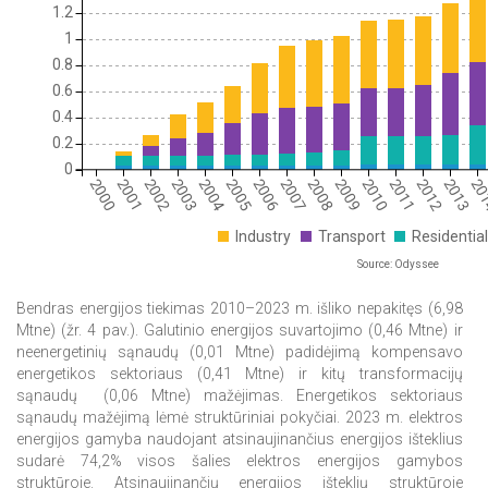
1.2
1
0.8
0.6
0.4
0.2
0
2000
2001
2002
2003
2004
2005
2006
2007
2008
2009
2010
2011
2012
2013
20
Industry
Transport
Residential
Source: Odyssee
Bendras energijos tiekimas 2010–2023 m. išliko nepakitęs (6,98
Mtne) (žr. 4 pav.). Galutinio energijos suvartojimo (0,46 Mtne) ir
neenergetinių sąnaudų (0,01 Mtne) padidėjimą kompensavo
energetikos sektoriaus (0,41 Mtne) ir kitų transformacijų
sąnaudų (0,06 Mtne) mažėjimas. Energetikos sektoriaus
sąnaudų mažėjimą lėmė struktūriniai pokyčiai. 2023 m. elektros
energijos gamyba naudojant atsinaujinančius energijos išteklius
sudarė 74,2% visos šalies elektros energijos gamybos
struktūroje. Atsinaujinančių energijos išteklių struktūroje