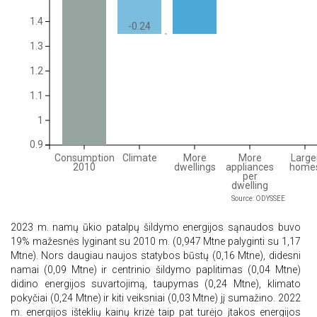
1.4
-0.24
1.3
1.2
1.1
1
0.9
Consumption
Climate
More
More
Large
2010
dwellings
appliances
home
per
dwelling
Source: ODYSSEE
2023 m. namų ūkio patalpų šildymo
energijos sąnaudos
buvo
19% mažesnės lyginant su 2010 m. (0,947 Mtne palyginti su 1,17
Mtne). Nors daugiau naujos statybos būstų (0,16 Mtne), didesni
namai (0,09 Mtne) ir centrinio šildymo paplitimas (0,04 Mtne)
didino energijos suvartojimą, taupymas (0,24 Mtne), klimato
pokyčiai (0,24 Mtne) ir kiti veiksniai (0,03 Mtne) jį sumažino. 2022
m. energijos išteklių kainų krizė taip pat turėjo įtakos energijos