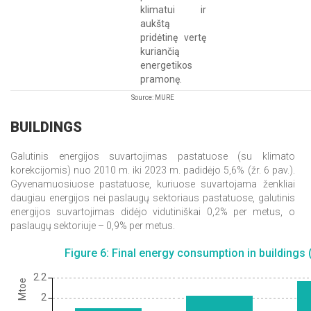
klimatui ir
aukštą
pridėtinę vertę
kuriančią
energetikos
pramonę.
Source: MURE
BUILDINGS
Galutinis energijos suvartojimas pastatuose (su klimato
korekcijomis) nuo 2010 m. iki 2023 m. padidėjo 5,6% (žr. 6 pav.).
Gyvenamuosiuose pastatuose, kuriuose suvartojama ženkliai
daugiau energijos nei paslaugų sektoriaus pastatuose, galutinis
energijos suvartojimas didėjo vidutiniškai 0,2% per metus, o
paslaugų sektoriuje – 0,9% per metus.
Figure 6: Final energy consumption in buildings 
2.2
Mtoe
2