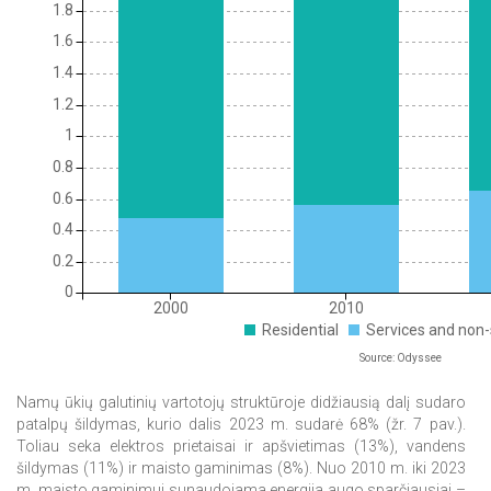
1.8
1.6
1.4
1.2
1
0.8
0.6
0.4
0.2
0
2000
2010
Residential
Services and non-
Source: Odyssee
Namų ūkių galutinių vartotojų struktūroje didžiausią dalį sudaro
patalpų šildymas, kurio dalis 2023 m. sudarė 68% (žr. 7 pav.).
Toliau seka elektros prietaisai ir apšvietimas (13%), vandens
šildymas (11%) ir maisto gaminimas (8%). Nuo 2010 m. iki 2023
m. maisto gaminimui sunaudojama energija augo sparčiausiai –