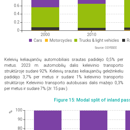
0.6
0.4
0.2
0
2000
2010
Cars
Motorcycles
Trucks & light vehicles
R
Source: ODYSSEE
Keleivių keliaujančių automobiliais
srautas
padidėjo 0,5% per
metus. 2023 m. automobilių dalis keleivinio transporto
struktūroje sudarė 92%. Keleivių srautas keliaujančių geležinkeliu
padidėjo 3,7% per metus ir sudarė 1% keleivinio transporto
struktūroje. Keleivinio transporto autobusais dalis mažėjo 0,3%
per metus ir sudarė 7% (žr. 15 pav.).
Figure 15: Modal split of inland pas
110
100
%
90
80