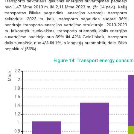
Transporto sektoriaus galutinis energijos suvartojimas padidėjo
nuo 1,47 Mtne 2010 m. iki 2,11 Mtne 2023 m. (žr. 14 pav.). Kelių
transportas išlieka pagrindiniu energijos vartotoju transporto
sektoriuje. 2023 m. kelių transporto sąnaudos sudarė 98%
bendroje transporto energijos vartojimo struktūroje. 2010-2023
m. laikotarpiu sunkvežimių transporto priemonių dalis energijos
suvartojime padidėjo nuo 39% iki 42% Geležinkelių transporto
dalis sumažėjo nuo 4% iki 1%, o lengvųjų automobilių dalis išliko
nepakitusi (56%).
Figure 14: Transport energy consu
2.2
Mtoe
2
1.8
1.6
1.4
1.2
1
0.8