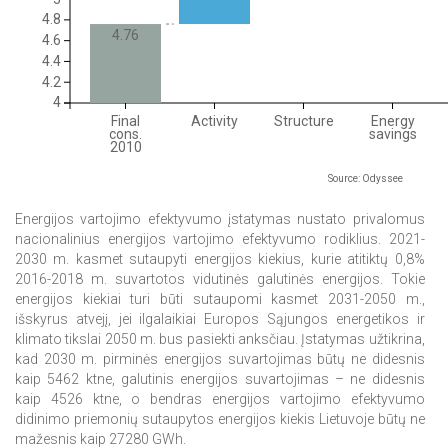
4.8
4.76
4.6
4.4
4.2
4
Final
Activity
Structure
Energy
cons.
savings
2010
Source: Odyssee
Energijos vartojimo efektyvumo įstatymas nustato privalomus
nacionalinius energijos vartojimo efektyvumo rodiklius. 2021-
2030 m. kasmet sutaupyti energijos kiekius, kurie atitiktų 0,8%
2016-2018 m. suvartotos vidutinės galutinės energijos. Tokie
energijos kiekiai turi būti sutaupomi kasmet 2031-2050 m.,
išskyrus atvejį, jei ilgalaikiai Europos Sąjungos energetikos ir
klimato tikslai 2050 m. bus pasiekti anksčiau. Įstatymas užtikrina,
kad 2030 m. pirminės energijos suvartojimas būtų ne didesnis
kaip 5462 ktne, galutinis energijos suvartojimas – ne didesnis
kaip 4526 ktne, o bendras energijos vartojimo efektyvumo
didinimo priemonių sutaupytos energijos kiekis Lietuvoje būtų ne
mažesnis kaip 27280 GWh.