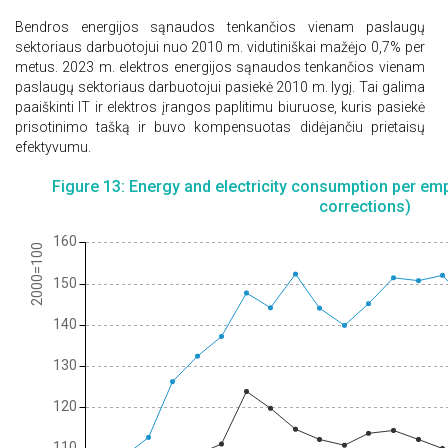
Bendros energijos sąnaudos tenkančios vienam paslaugų
sektoriaus darbuotojui nuo 2010 m. vidutiniškai
mažėjo
0,7% per
metus. 2023 m. elektros energijos sąnaudos tenkančios vienam
paslaugų sektoriaus darbuotojui pasiekė 2010 m. lygį. Tai galima
paaiškinti IT ir elektros įrangos paplitimu biuruose, kuris pasiekė
prisotinimo tašką ir buvo kompensuotas didėjančiu prietaisų
efektyvumu.
Figure 13: Energy and electricity consumption per emp
corrections)
160
2000=100
150
140
130
120
110