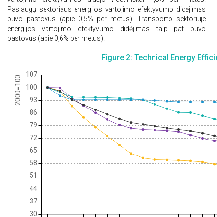
Paslaugų sektoriaus energijos vartojimo efektyvumo didėjimas
buvo pastovus (apie 0,5% per metus). Transporto sektoriuje
energijos vartojimo efektyvumo didėjimas taip pat buvo
pastovus (apie 0,6% per metus).
Figure 2: Technical Energy Effic
107
2000=100
100
93
86
79
72
65
58
51
44
37
30