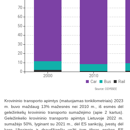
70
60
50
40
30
20
10
0
2000
2010
Car
Bus
Rail
Source: ODYSSEE
Krovininio transporto apimtys (matuojamas tonkilometriais) 2023
m. buvo maždaug 13% mažesnės nei 2010 m., iš esmės dėl
geležinkelių krovininio transporto sumažėjimo (apie 2 kartus).
Geležinkelio krovininio transporto apimtys Lietuvoje 2022 m.
sumažėjo 50%, lyginant su 2021 m.,
dėl ES sankcijų, įvestų dėl
karo Ukrainoje ir draudžiančių vežti tam tikras prekes ES