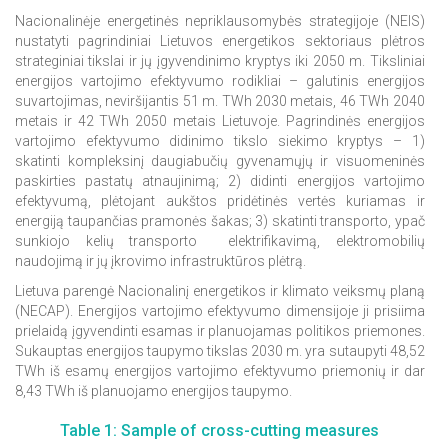
Nacionalinėje energetinės nepriklausomybės strategijoje (NEIS)
nustatyti pagrindiniai Lietuvos energetikos sektoriaus plėtros
strateginiai tikslai ir jų įgyvendinimo kryptys iki 2050 m. Tiksliniai
energijos vartojimo efektyvumo rodikliai – galutinis energijos
suvartojimas, neviršijantis 51 m. TWh 2030 metais, 46 TWh 2040
metais ir 42 TWh 2050 metais Lietuvoje. Pagrindinės energijos
vartojimo efektyvumo didinimo tikslo siekimo kryptys – 1)
skatinti kompleksinį daugiabučių gyvenamųjų ir visuomeninės
paskirties pastatų atnaujinimą; 2) didinti energijos vartojimo
efektyvumą, plėtojant aukštos pridėtinės vertės kuriamas ir
energiją taupančias pramonės šakas; 3) skatinti transporto, ypač
sunkiojo kelių transporto elektrifikavimą, elektromobilių
naudojimą ir jų įkrovimo infrastruktūros plėtrą.
Lietuva parengė Nacionalinį energetikos ir klimato veiksmų planą
(NECAP). Energijos vartojimo efektyvumo dimensijoje ji prisiima
prielaidą įgyvendinti esamas ir planuojamas politikos priemones.
Sukauptas energijos taupymo tikslas 2030 m. yra sutaupyti 48,52
TWh iš esamų energijos vartojimo efektyvumo priemonių ir dar
8,43 TWh iš planuojamo energijos taupymo.
Table 1: Sample of cross-cutting measures