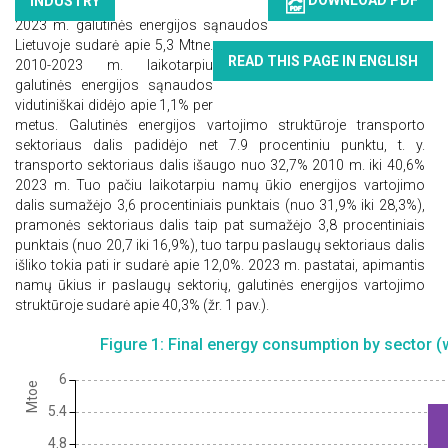
INDUSTRY
2023 m. galutinės energijos sąnaudos
Lietuvoje sudarė apie 5,3 Mtne.
READ THIS PAGE IN ENGLISH
2010-2023 m. laikotarpiu
galutinės energijos sąnaudos
vidutiniškai didėjo apie 1,1% per
metus. Galutinės energijos vartojimo struktūroje transporto
sektoriaus dalis padidėjo net 7.9 procentiniu punktu, t. y.
transporto sektoriaus dalis išaugo nuo 32,7% 2010 m. iki 40,6%
2023 m. Tuo pačiu laikotarpiu namų ūkio energijos vartojimo
dalis sumažėjo 3,6 procentiniais punktais (nuo 31,9% iki 28,3%),
pramonės sektoriaus dalis taip pat sumažėjo 3,8 procentiniais
punktais (nuo 20,7 iki 16,9%), tuo tarpu paslaugų sektoriaus dalis
išliko tokia pati ir sudarė apie 12,0%. 2023 m. pastatai, apimantis
namų ūkius ir paslaugų sektorių, galutinės energijos vartojimo
struktūroje sudarė apie 40,3% (žr. 1 pav.).
Figure 1: Final energy consumption by sector (w
6
Mtoe
5.4
4.8