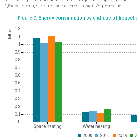
1,8% per metus, o elektros prietaisams – apie 0,7% per metus.
Figure 7: Energy consumption by end-use of househol
1.2
Mtoe
1.1
1
0.9
0.8
0.7
0.6
0.5
0.4
0.3
0.2
0.1
0
Space heating
Water heating
2000
2010
2019