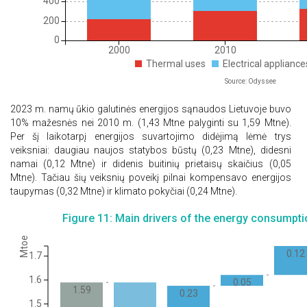
400
200
0
2000
2010
Thermal uses
Electrical appliance
Source: Odyssee
2023 m. namų ūkio galutinės energijos sąnaudos Lietuvoje buvo
10% mažesnės nei 2010 m. (1,43 Mtne palyginti su 1,59 Mtne).
Per šį laikotarpį energijos suvartojimo didėjimą lėmė trys
veiksniai: daugiau naujos statybos būstų (0,23 Mtne), didesni
namai (0,12 Mtne) ir didenis buitinių prietaisų skaičius (0,05
Mtne). Tačiau šių veiksnių poveikį pilnai kompensavo energijos
taupymas (0,32 Mtne) ir klimato pokyčiai (0,24 Mtne).
Figure 11: Main drivers of the energy consumpti
Mtoe
0.12
1.7
1.6
0.05
1.59
0.23
1.5