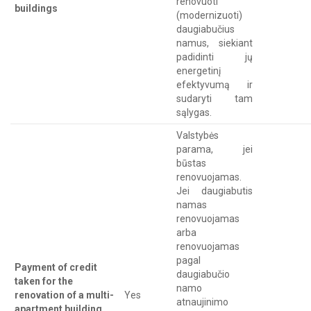
renovuoti
buildings
(modernizuoti)
daugiabučius
namus, siekiant
padidinti jų
energetinį
efektyvumą ir
sudaryti tam
sąlygas.
Valstybės
parama, jei
būstas
renovuojamas.
Jei daugiabutis
namas
renovuojamas
arba
renovuojamas
pagal
Payment of credit
daugiabučio
taken for the
namo
renovation of a multi-
Yes
atnaujinimo
apartment building