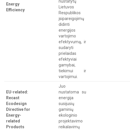
nustatytų
Energy
Lietuvos
Efficiency
Respublikos
įsipareigojimų
didinti
energijos
vartojimo
efektyvumą, ir
sudaryti
prielaidas
efektyviai
gamybai,
tiekimui ir
vartojimui.
Juo
EU-related:
nustatoma su
Recast
energija
Ecodesign
susijusių
Directive for
gaminių
Energy-
ekologinio
related
projektavimo
Products
reikalavimų