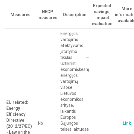
Expected
More
NECP
savings,
Measures
Description
informat
measures
impact
availabl
evaluation
Energijos
vartojimo
efektyvumo
įstatymo
tikslas –
užtikrinti
ekonomiškesnį
energijos
vartojimą
visose
Lietuvos
ekonomikos
EU related:
srityse,
Energy
laikantis
Efficiency
Europos
Directive
No
Sąjungos
Link
(2012/27/EC)
teisės aktuose
- Law on the