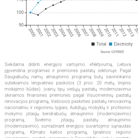
100
90
2000
2001
2002
2003
2004
2005
2006
2007
2008
2009
2010
2011
2012
2013
2
Total
Electricity
Source: ODYSSEE
Siekdama didinti energijos vartojimo efektyvumą, Lietuva
įgyvendina programas ir priemones pastatų sektoriuje. Pagal
Daugiabučių namų atnaujinimo programą butų savininkams
suteikiamos lengvatinės paskolos (3 proc. 20 metų, linijinis
mokėjimo būdas). Įvairių tipų viešųjų pastatų modernizavimui
skiriamos finansinės priemonės pagal Visuomeninių pastatų
renovacijos programą, Viešosios paskirties pastatų renovavimą
nacionaliniu ir regioniniu lygiais, Aukštųjų mokyklų ir profesinio
mokymo įstaigų bendrabučių atnaujinimo (modernizavimo)
programą, Švietimo įstaigų pastatų atnaujinimo
(modernizavimo), sumažinant energijos suvartojimo sąnaudas
programą, Klimato kaitos programą, Ignalinos regiono