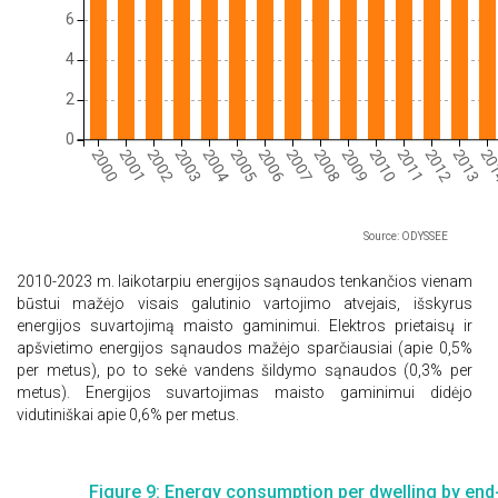
6
4
2
0
2000
2001
2002
2003
2004
2005
2006
2007
2008
2009
2010
2011
2012
2013
20
Source: ODYSSEE
2010-2023 m. laikotarpiu energijos sąnaudos tenkančios vienam
būstui mažėjo visais galutinio vartojimo atvejais, išskyrus
energijos suvartojimą maisto gaminimui. E
lektros prietaisų ir
apšvietimo e
nergijos sąnaudos mažėjo sparčiausiai (apie 0,5%
per metus), po to sekė vandens šildymo sąnaudos (0,3% per
metus). Energijos suvartojimas maisto gaminimui didėjo
vidutiniškai apie 0,6% per metus.
Figure 9: Energy consumption per dwelling by end