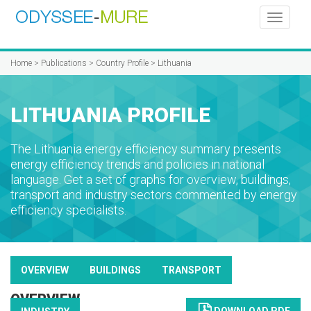
Toggle
navigati
Home
>
Publications
>
Country Profile
> Lithuania
LITHUANIA PROFILE
The Lithuania energy efficiency summary presents
energy efficiency trends and policies in national
language. Get a set of graphs for overview, buildings,
transport and industry sectors commented by energy
efficiency specialists.
OVERVIEW
BUILDINGS
TRANSPORT
OVERVIEW
DOWNLOAD PDF