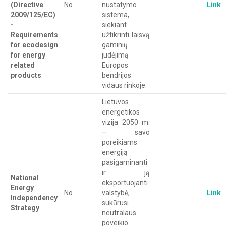
(Directive
No
nustatymo
Link
2009/125/EC)
sistema,
-
siekiant
Requirements
užtikrinti laisvą
for ecodesign
gaminių
for energy
judėjimą
related
Europos
products
bendrijos
vidaus rinkoje.
Lietuvos
energetikos
vizija 2050 m.
– savo
poreikiams
energiją
pasigaminanti
ir ją
National
eksportuojanti
Energy
No
valstybė,
Link
Independency
sukūrusi
Strategy
neutralaus
poveikio