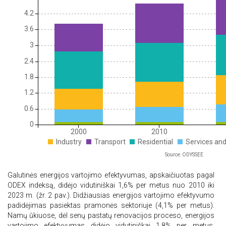
4.2
3.6
3
2.4
1.8
1.2
0.6
0
2000
2010
Industry
Transport
Residential
Services and
Source: ODYSSEE
Galutinės energijos vartojimo efektyvumas, apskaičiuotas pagal
ODEX indeksą, didėjo vidutiniškai 1,6% per metus nuo 2010 iki
2023 m. (žr. 2 pav.). Didžiausias energijos vartojimo efektyvumo
padidėjimas pasiektas pramonės sektoriuje (4,1% per metus).
Namų ūkiuose, dėl senų pastatų renovacijos proceso, energijos
vartojimo efektyvumas didėjo vidutiniškai 1,8% per metus.