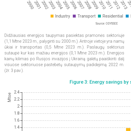
2000
2001
2002
2003
2004
2005
2006
2007
2008
2009
2010
2011
2012
2013
2
Industry
Transport
Residential
Source: ODYSSEE
Didžiausias energijos taupymas pasiektas pramonės sektoriuje
(1,1 Mtne 2023 m., palyginti su 2000 m.). Antroje vietoje yra namų
ūkiai ir transportas (0,5 Mtne 2023 m.). Paslaugų sektorius
sutaupė kur kas mažiau energijos (0,1 Mtne 2023 m.). Energijos
kainų kilimas po Rusijos invazijos į Ukrainą galėtų paaiškinti dalį
visuose sektoriuose pastebėtų sutaupymų padidėjimą 2022 m.
(žr. 3 pav.).
Figure 3: Energy savings by 
2.4
Mtoe
2.2
2
1.8
1.6
1.4