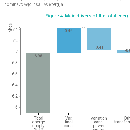
dominavo vėjo ir saulės energija.
Figure 4: Main drivers of the total energ
Mtoe
7.4
0.46
7.2
-0.41
-0.
7
6.98
6.8
6.6
6.4
6.2
6
Total
Var.
Variation
Ot
energy
final
cons.
transfor
supply
cons.
power
2010
sector